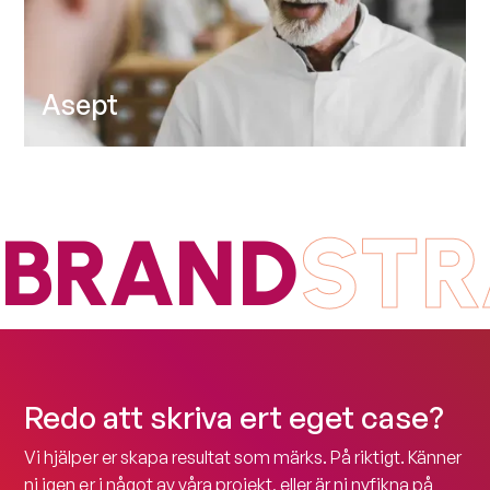
Asept
/ DESIGN
/ WEB
/ STRATEGY
STR
BRAND
Redo att skriva ert eget case?
Vi hjälper er skapa resultat som märks. På riktigt. Känner
ni igen er i något av våra projekt, eller är ni nyfikna på