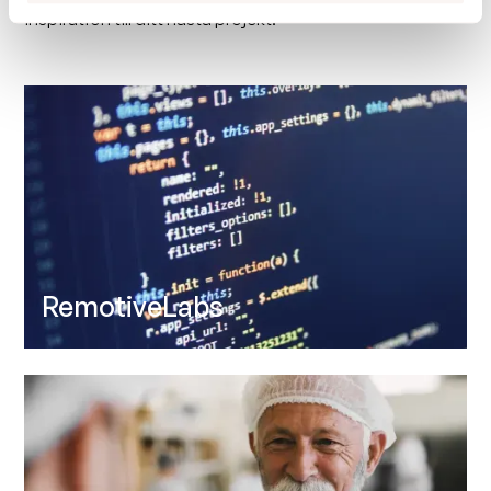
inspiration till ditt nästa projekt.
RemotiveLabs
/ ANALYSIS
/ BRAND
/ WEB