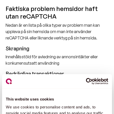
Faktiska problem hemsidor haft
utan reCAPTCHA
Nedan är en lista på olika typer av problem man kan
uppleva på sin hemsida om man inte använder
reCAPTCHA eller liknande verktyg på sin hemsida.
Skrapning
Innehållsstöld för avledning av annonsintäkter eller
konkurrensutsatt användning
Bedrägliga transaktioner
Köp av varor eller presentkort med stulna kreditkort
Account Takeovers (ATO)
This website uses cookies
Behörighetsfyllning för att validera stulna konton
We use cookies to personalise content and ads, to
Syntetiska konton
provide social media features and to analyse our traffic.