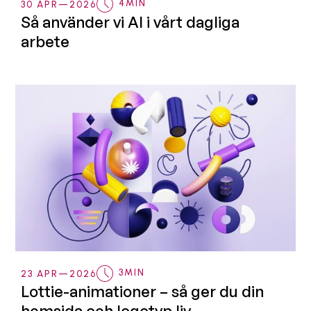
4
MIN
30 APR
—
2026
Så använder vi AI i vårt dagliga
arbete
3
MIN
23 APR
—
2026
Lottie-animationer – så ger du din
hemsida och logotyp liv