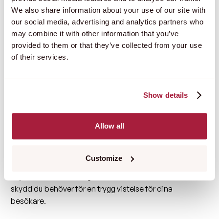
Skapande av nya konton för marknadsföringsvärde
We also share information about your use of our site with
our social media, advertising and analytics partners who
eller framtida missbruk
may combine it with other information that you’ve
Falska inlägg
provided to them or that they’ve collected from your use
of their services.
Publicering av skadliga länkar eller spridning av
desinformation
Pengatvätt
Show details
Bot genererade annonsklickintäkter på bedrägliga
webbplatser
Allow all
Man har ett ansvar som ägare till en hemsida att se till
att ens
hemsida är skyddad mot attacker
.
Customize
reCAPTCHA hjälper inte mot alla typer av attacker utan
skyddar enbart intrång via formulär och är ett av fler
skydd du behöver för en trygg vistelse för dina
besökare.