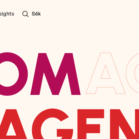
sights
Sök
OM
A
AGE