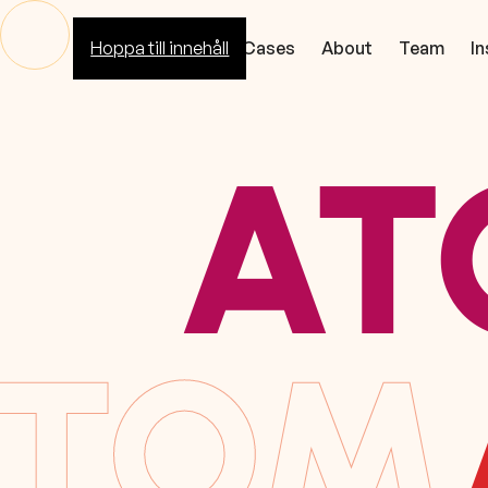
Hoppa till innehåll
Core
Cases
About
Team
In
AT
ATOM