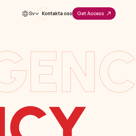
Sv
Kontakta oss
Get Access
GEN
NCY