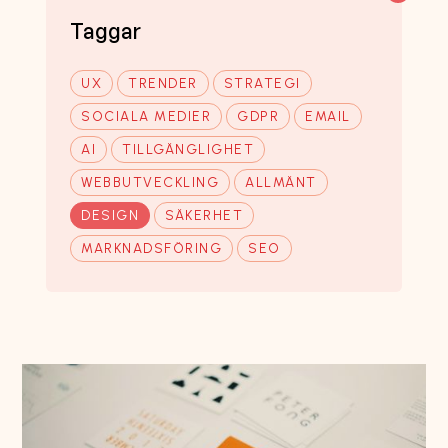
Taggar
UX
TRENDER
STRATEGI
SOCIALA MEDIER
GDPR
EMAIL
AI
TILLGÄNGLIGHET
WEBBUTVECKLING
ALLMÄNT
DESIGN
SÄKERHET
MARKNADSFÖRING
SEO