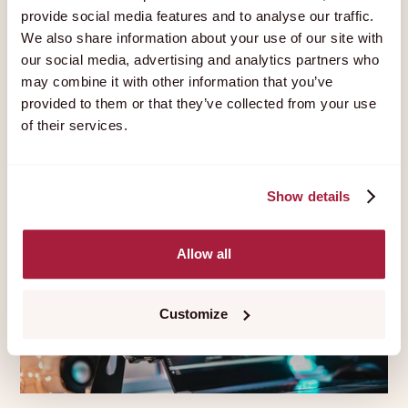
provide social media features and to analyse our traffic.
We also share information about your use of our site with
our social media, advertising and analytics partners who
3
MIN
23 OCT
—
2023
may combine it with other information that you’ve
WordPress full site editing (FSE)
provided to them or that they’ve collected from your use
of their services.
Show details
Allow all
Customize